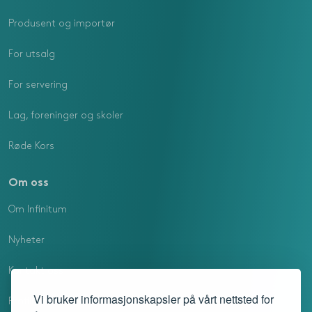
Produsent og importør
For utsalg
For servering
Lag, foreninger og skoler
Røde Kors
Om oss
Om Infinitum
Nyheter
Kontakt oss
Vi bruker informasjonskapsler på vårt nettsted for
Profilmanual