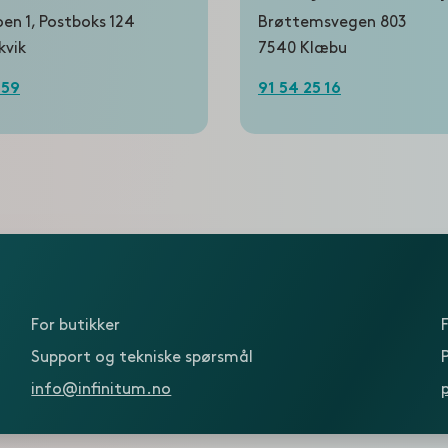
n 1, Postboks 124
Brøttemsvegen 803
kvik
7540 Klæbu
 59
91 54 25 16
For butikker
Support og tekniske spørsmål
info@infinitum.no