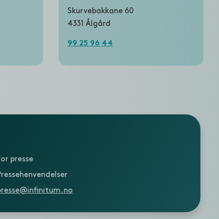
Skurvebakkane 60
4331 Ålgård
99 25 96 44
For presse
Pressehenvendelser
presse@infinitum.no