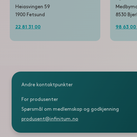
Heiasvingen 59
Medbymoe
1900 Fetsund
8530 Bjer
22 81 31 00
98 63 00
Andre kontaktpunkter
For produsenter
Spørsmål om medlemskap og godkjenning
produsent@infinitum.no