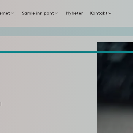
temet
Samle inn pant
Nyheter
Kontakt
i