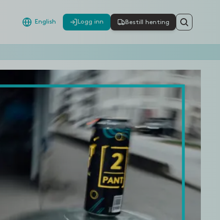
English
Logg inn
Bestill henting