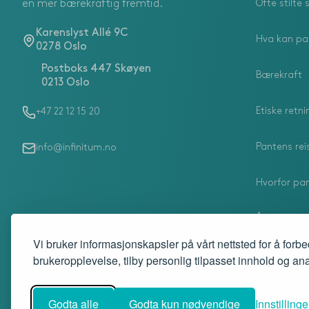
Ofte stilte
en mer bærekraftig fremtid.
Karenslyst Allé 9C
Hva kan pa
0278 Oslo
Postboks 447 Skøyen
Bærekraft
0213 Oslo
Etiske retni
+47 22 12 15 20
Pantens rei
info@infinitum.no
Hvorfor pan
Årsrapport
Vi bruker informasjonskapsler på vårt nettsted for å forbe
Fakta og ta
brukeropplevelse, tilby personlig tilpasset innhold og anal
Godta alle
Godta kun nødvendige
Innstillinge