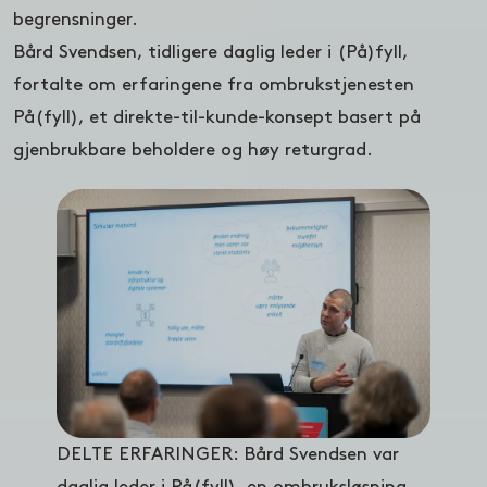
begrensninger.
Bård Svendsen, tidligere daglig leder i (På)fyll,
fortalte om erfaringene fra ombrukstjenesten
På(fyll), et direkte-til-kunde-konsept basert på
gjenbrukbare beholdere og høy returgrad.
DELTE ERFARINGER: Bård Svendsen var
daglig leder i På(fyll), en ombruksløsning